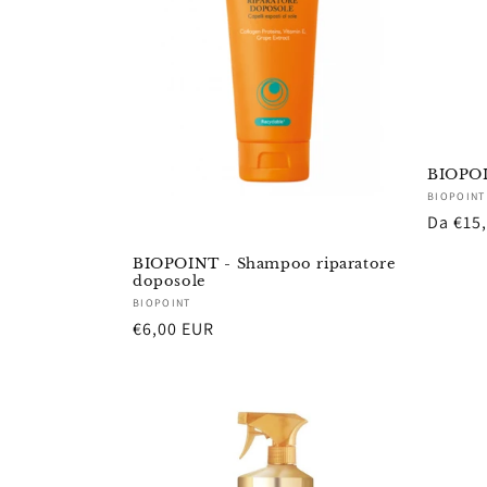
BIOPOIN
Fornito
BIOPOINT
Prezzo
Da €15
di
BIOPOINT - Shampoo riparatore
listino
doposole
Fornitore:
BIOPOINT
Prezzo
€6,00 EUR
di
listino