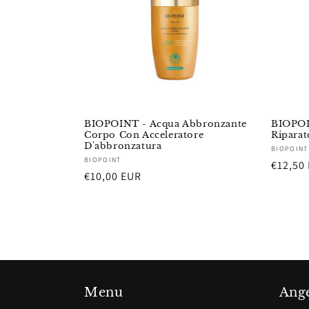
BIOPOINT - Acqua Abbronzante
BIOPOI
Corpo Con Acceleratore
Riparat
D'abbronzatura
Fornito
BIOPOINT
Fornitore:
BIOPOINT
Prezzo
€12,50
Prezzo
€10,00 EUR
di
di
listino
listino
Menu
Ange