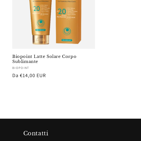
Biopoint Latte Solare Corpo
Sublimante
Fornitore:
BIOPOINT
Prezzo
Da €14,00 EUR
di
listino
Contatti