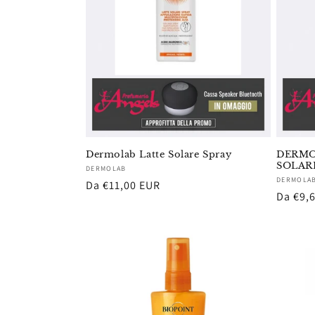
Dermolab Latte Solare Spray
DERMO
SOLAR
Fornitore:
DERMOLAB
Fornito
DERMOLA
Prezzo
Da €11,00 EUR
Prezzo
Da €9,
di
di
listino
listino