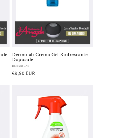
sole
Dermolab Crema Gel Rinfrescante
Doposole
Fornitore:
DERMOLAB
Prezzo
€9,90 EUR
di
listino