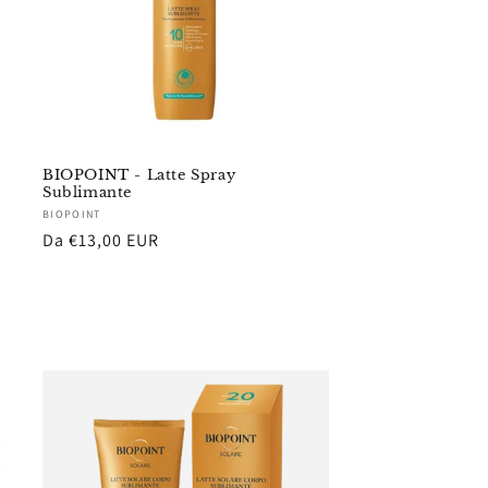
BIOPOINT - Latte Spray
Sublimante
Fornitore:
BIOPOINT
Prezzo
Da €13,00 EUR
di
listino