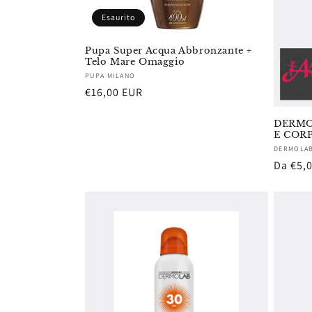
Esaurito
Pupa Super Acqua Abbronzante +
Telo Mare Omaggio
Fornitore:
PUPA MILANO
Prezzo
€16,00 EUR
di
DERMO
listino
E COR
Fornito
DERMOLA
Prezzo
Da €5,
di
listino