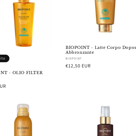
BIOPOINT - Latte Corpo Dopos
Abbronzante
ito
Fornitore:
BIOPOINT
Prezzo
€12,50 EUR
di
NT - OLIO FILTER
re:
listino
EUR