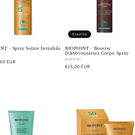
Esaurito
T - Spray Solare Invisibile
BIOPOINT - Booster
D'Abbronzatura Corpo Spray
re:
Fornitore:
BIOPOINT
,00 EUR
Prezzo
€15,00 EUR
di
listino