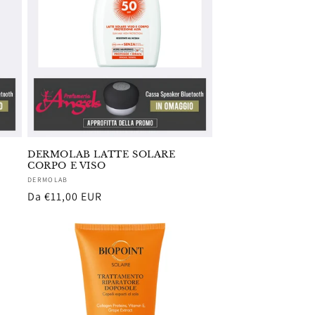
DERMOLAB LATTE SOLARE
CORPO E VISO
Fornitore:
DERMOLAB
Prezzo
Da €11,00 EUR
di
listino