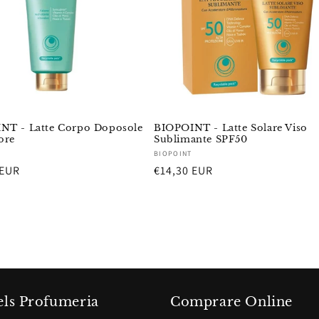
NT - Latte Corpo Doposole
BIOPOINT - Latte Solare Viso
ore
Sublimante SPF50
re:
Fornitore:
BIOPOINT
 EUR
Prezzo
€14,30 EUR
di
listino
ls Profumeria
Comprare Online