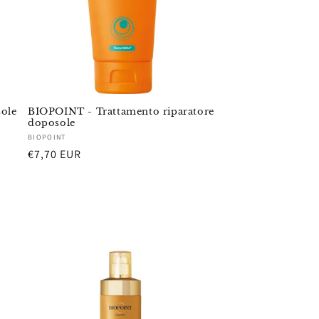
ole
BIOPOINT - Trattamento riparatore
doposole
Fornitore:
BIOPOINT
Prezzo
€7,70 EUR
di
listino