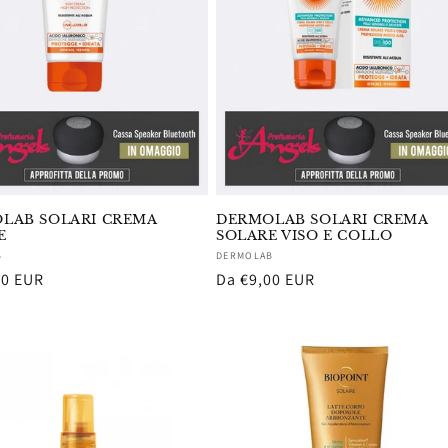
LAB SOLARI CREMA
DERMOLAB SOLARI CREMA
E
SOLARE VISO E COLLO
re:
Fornitore:
B
DERMOLAB
60 EUR
Prezzo
Da €9,00 EUR
di
listino