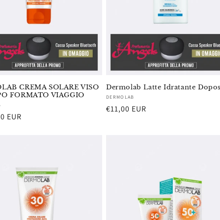
LAB CREMA SOLARE VISO
Dermolab Latte Idratante Dopo
PO FORMATO VIAGGIO
Fornitore:
DERMOLAB
re:
B
Prezzo
€11,00 EUR
00 EUR
di
listino