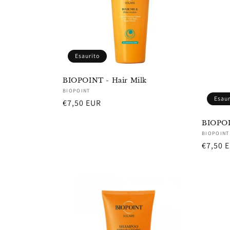
Esaurito
BIOPOINT - Hair Milk
Fornitore:
BIOPOINT
Esaur
Prezzo
€7,50 EUR
di
BIOPOI
listino
Fornito
BIOPOINT
Prezzo
€7,50 
di
listino