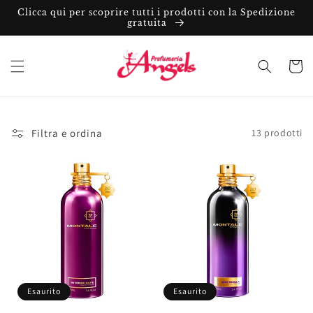
Vai
Clicca qui per scoprire tutti i prodotti con la Spedizione
direttamente
gratuita
ai contenuti
Carrell
Filtra e ordina
13 prodotti
Esaurito
Esaurito