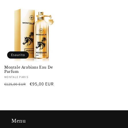
listino
di
listino
Esaurito
Montale Arabians Eau De
Parfum
Fornitore:
MONTALE PARIS
Prezzo
Prezzo
€95,00 EUR
€125,00 EUR
di
scontato
listino
Menu