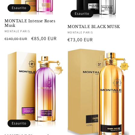
Esaurito
Esaurito
MONTALE Intense Roses
Musk
MONTALE BLACK MUSK
Fornitore:
MONTALE PARIS
Fornitore:
MONTALE PARIS
Prezzo
Prezzo
€85,00 EUR
€140,00 EUR
Prezzo
€73,00 EUR
di
scontato
di
listino
listino
Esaurito