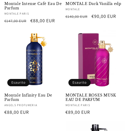
Montale Intense Cafè Eau De
MONTALE Dark Vanilla edp
Parfum
Fornitore:
MONTALE
Fornitore:
MONTALE PARIS
Prezzo
Prezzo
€90,00 EUR
€140,00 EUR
Prezzo
Prezzo
€88,00 EUR
€147,00 EUR
di
scontato
di
scontato
listino
listino
Esaurito
Esaurito
Montale Infinity Eau De
MONTALE ROSES MUSK
Parfum
EAU DE PARFUM
Fornitore:
ANGELS PROFUMERIA
Fornitore:
MONTALE PARIS
Prezzo
€88,00 EUR
Prezzo
€89,00 EUR
di
di
listino
listino