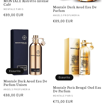
MONTALE Ristretto Intense
Café
Montale Dark Aoud Eau De
Fornitore:
MONTALE PARIS
Parfum
Prezzo
€89,00 EUR
Fornitore:
ANGELS PROFUMERIA
di
Prezzo
€89,00 EUR
listino
di
listino
Esaurito
Esaurito
Montale Dark Aoud Eau De
Parfum Unisex
Montale Paris Bengal Oud Eau
Fornitore:
ANGELS PROFUMERIA
De Parfum
Prezzo
€88,00 EUR
Fornitore:
MONTALE PARIS
di
Prezzo
€75,00 EUR