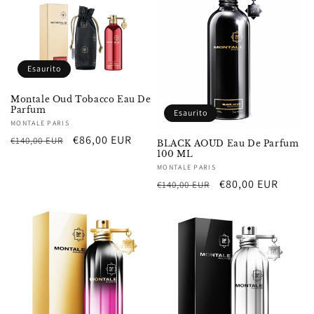
Esaurito
Montale Oud Tobacco Eau De
Parfum
Esaurito
Fornitore:
MONTALE PARIS
Prezzo
Prezzo
€86,00 EUR
€140,00 EUR
BLACK AOUD Eau De Parfum
100 ML
di
scontato
Fornitore:
MONTALE PARIS
listino
Prezzo
Prezzo
€80,00 EUR
€140,00 EUR
di
scontato
listino