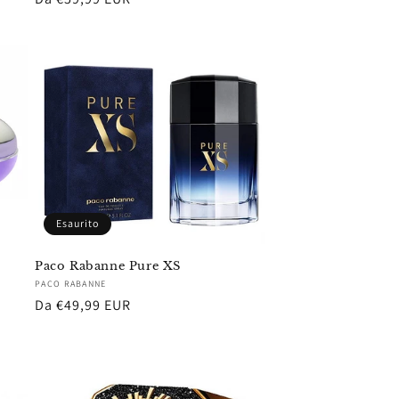
di
listino
Esaurito
Paco Rabanne Pure XS
Fornitore:
PACO RABANNE
Prezzo
Da €49,99 EUR
di
listino