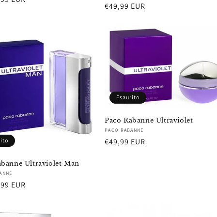
Prezzo
€49,99 EUR
di
listino
Esaurito
Paco Rabanne Ultraviolet
Fornitore:
PACO RABANNE
ito
Prezzo
€49,99 EUR
di
banne Ultraviolet Man
listino
re:
ANNE
,99 EUR