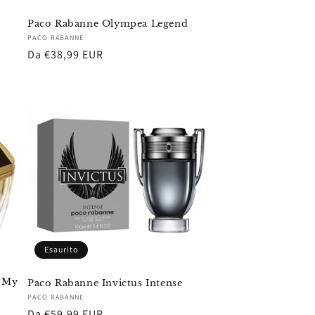
Paco Rabanne Olympea Legend
Fornitore:
PACO RABANNE
Prezzo
Da €38,99 EUR
di
listino
Esaurito
u My
Paco Rabanne Invictus Intense
Fornitore:
PACO RABANNE
Prezzo
Da €59,99 EUR