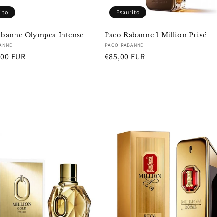
ito
Esaurito
abanne Olympea Intense
Paco Rabanne 1 Million Privé
re:
Fornitore:
ANNE
PACO RABANNE
,00 EUR
Prezzo
€85,00 EUR
di
listino