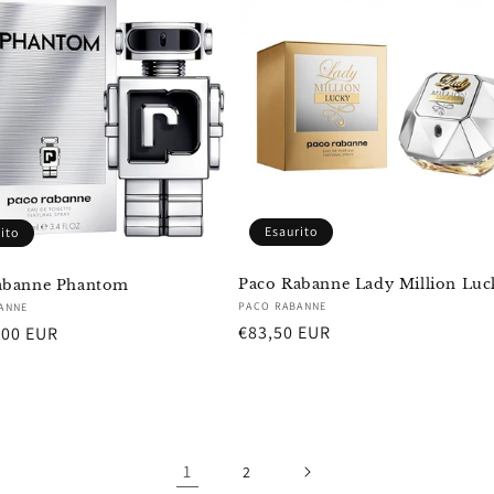
Esaurito
ito
Paco Rabanne Lady Million Luc
abanne Phantom
Fornitore:
re:
PACO RABANNE
ANNE
Prezzo
€83,50 EUR
,00 EUR
di
listino
1
2