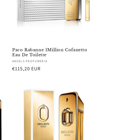
Paco Rabanne 1Million Cofanetto
Eau De Toilette
Fornitore:
ANGELS PROFUMERIA
Prezzo
€115,20 EUR
di
listino