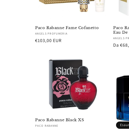
Paco Rabanne Fame Cofanetto
Paco Ra
Eau De
Fornitore:
ANGELS PROFUMERIA
Fornito
ANGELS P
Prezzo
€103,00 EUR
Prezzo
Da €68
di
di
listino
listino
Paco Rabanne Black XS
Esaur
Fornitore:
PACO RABANNE