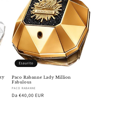
Esaurito
ky
Paco Rabanne Lady Million
Fabulous
Fornitore:
PACO RABANNE
Prezzo
Da €40,00 EUR
di
listino