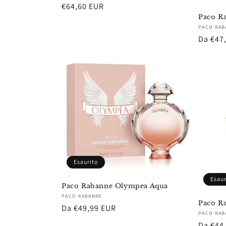
Prezzo
€64,60 EUR
Paco R
di
Fornito
PACO RAB
listino
Prezzo
Da €47
di
listino
Esaurito
Esaur
Paco Rabanne Olympea Aqua
Fornitore:
PACO RABANNE
Paco Ra
Prezzo
Da €49,99 EUR
Fornito
PACO RAB
di
Prezzo
Da €44