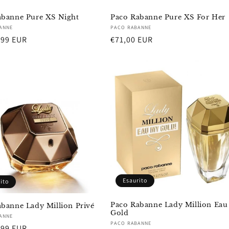
abanne Pure XS Night
Paco Rabanne Pure XS For Her
re:
Fornitore:
ANNE
PACO RABANNE
,99 EUR
Prezzo
€71,00 EUR
di
listino
Esaurito
ito
Paco Rabanne Lady Million Ea
banne Lady Million Privé
Gold
re:
ANNE
Fornitore:
PACO RABANNE
,99 EUR