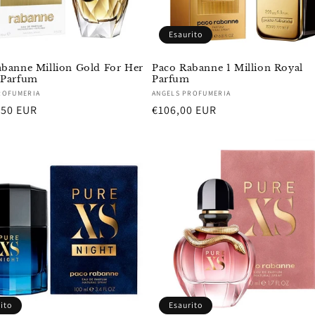
Esaurito
banne Million Gold For Her
Paco Rabanne 1 Million Royal
 Parfum
Parfum
re:
Fornitore:
ROFUMERIA
ANGELS PROFUMERIA
,50 EUR
Prezzo
€106,00 EUR
di
listino
ito
Esaurito