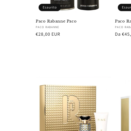
Esaurito
Esaur
Paco Rabanne Paco
Paco R
Fornitore:
Fornito
PACO RABANNE
PACO RAB
Prezzo
€28,00 EUR
Prezzo
Da €45
di
di
listino
listino