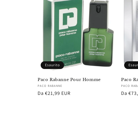
Esaurito
Esaur
Paco Rabanne Pour Homme
Paco R
Fornitore:
Fornito
PACO RABANNE
PACO RAB
Prezzo
Da €21,99 EUR
Prezzo
Da €73
di
di
listino
listino