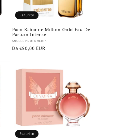
Esaurito
Paco Rabanne Million Gold Eau De
Parfum Intense
Fornitore:
ANGELS PROFUMERIA
Prezzo
Da €90,00 EUR
di
listino
Esaurito