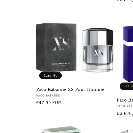
listino
di
listino
Esaurito
Esaur
Paco Rabanne XS Pour Homme
Fornitore:
PACO RABANNE
Paco Ra
Prezzo
€47,99 EUR
Fornito
PACO RAB
di
Prezzo
Da €26
listino
di
listino