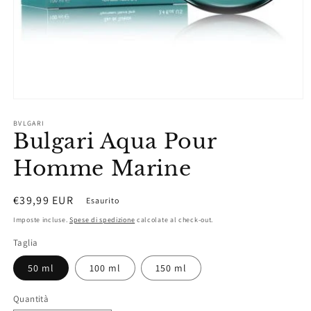
Apri
contenuti
BVLGARI
multimediali
Bulgari Aqua Pour
1
in
finestra
Homme Marine
modale
Prezzo
€39,99 EUR
Esaurito
di
Imposte incluse.
Spese di spedizione
calcolate al check-out.
listino
Taglia
50 ml
100 ml
150 ml
Quantità