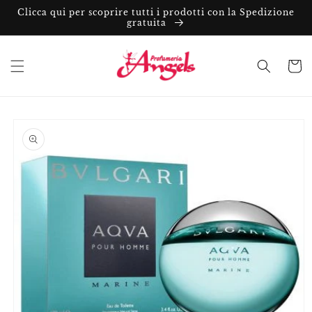
Vai
Clicca qui per scoprire tutti i prodotti con la Spedizione
direttamente
gratuita
ai contenuti
Carrell
Passa alle
informazioni
sul prodotto