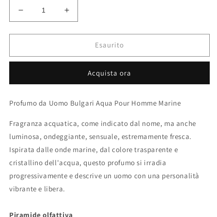
Diminuisci
Aumenta
quantità
quantità
per
per
Bulgari
Bulgari
Esaurito
Aqua
Aqua
Pour
Pour
Acquista ora
Homme
Homme
Marine
Marine
Profumo da Uomo Bulgari Aqua Pour Homme Marine
Fragranza acquatica, come indicato dal nome, ma anche
luminosa, ondeggiante, sensuale, estremamente fresca.
Ispirata dalle onde marine, dal colore trasparente e
cristallino dell'acqua, questo profumo si irradia
progressivamente e descrive un uomo con una personalità
vibrante e libera.
Piramide olfattiva