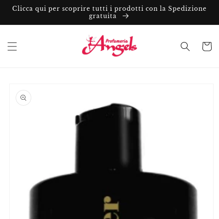
Vai
Clicca qui per scoprire tutti i prodotti con la Spedizione
direttamente
gratuita
ai contenuti
Carrell
Passa alle
informazioni
sul prodotto