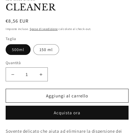
multimediali
CLEANER
1
in
finestra
modale
Prezzo
€8,56 EUR
di
Imposte incluse.
Spese di spedizione
calcolate al check-out.
listino
Taglia
500ml
150 ml
Quantità
Diminuisci
Aumenta
quantità
quantità
per
per
CLEANER
CLEANER
Aggiungi al carrello
Acquista ora
Sovente delicato che aiuta ad eliminare la dispersione dei