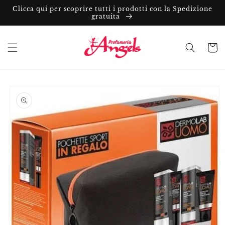
Vai
Clicca qui per scoprire tutti i prodotti con la Spedizione
direttamente
gratuita
ai contenuti
Carrell
Passa alle
informazioni
sul prodotto