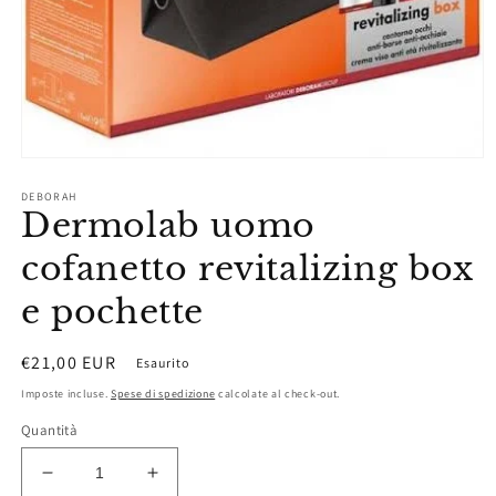
Apri
contenuti
DEBORAH
multimediali
Dermolab uomo
1
in
finestra
cofanetto revitalizing box
modale
e pochette
Prezzo
€21,00 EUR
Esaurito
di
Imposte incluse.
Spese di spedizione
calcolate al check-out.
listino
Quantità
Diminuisci
Aumenta