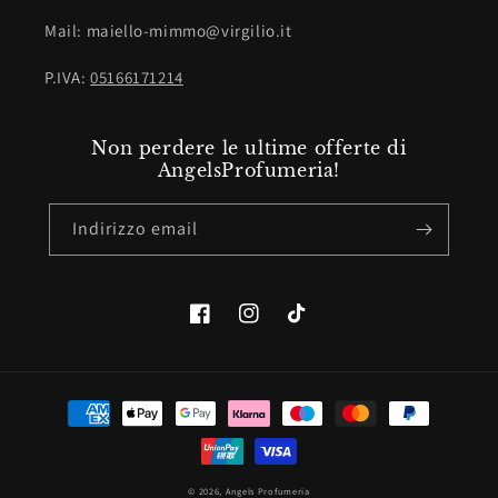
Mail: maiello-mimmo@virgilio.it
P.IVA:
05166171214
Non perdere le ultime offerte di
AngelsProfumeria!
Indirizzo email
Facebook
Instagram
TikTok
Metodi
di
pagamento
© 2026,
Angels Profumeria