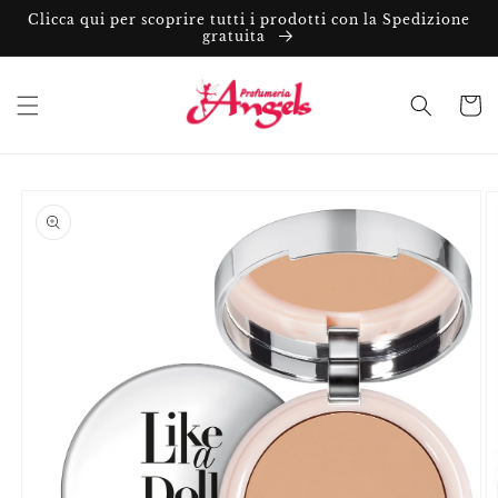
Vai
Clicca qui per scoprire tutti i prodotti con la Spedizione
direttamente
gratuita
ai contenuti
Carrell
Passa alle
informazioni
sul prodotto