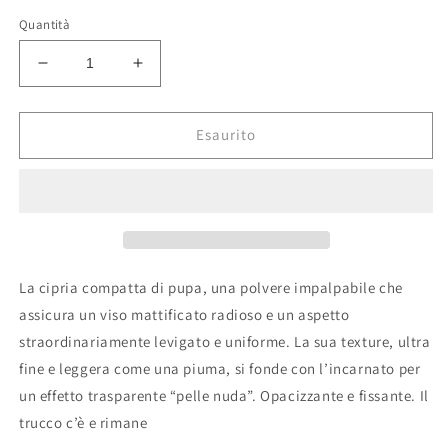
Quantità
Diminuisci
Aumenta
quantità
quantità
per
per
PUPA
PUPA
Esaurito
-
-
LIKE
LIKE
A
A
DOLL
DOLL
CIPRIA
CIPRIA
COMPATTA
COMPATTA
La cipria compatta di pupa, una polvere impalpabile che
assicura un viso mattificato radioso e un aspetto
straordinariamente levigato e uniforme. La sua texture, ultra
fine e leggera come una piuma, si fonde con l’incarnato per
un effetto trasparente “pelle nuda”. Opacizzante e fissante. Il
trucco c’è e rimane