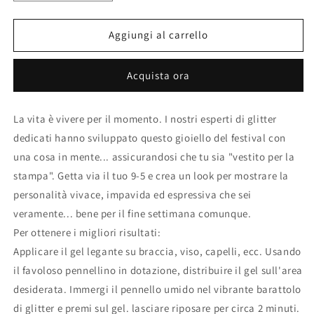
quantità
quantità
per
per
STARDUST
STARDUST
Aggiungi al carrello
FACE,
FACE,
BODY
BODY
Acquista ora
AND
AND
HAIR
HAIR
GLITTER
GLITTER
La vita è vivere per il momento. I nostri esperti di glitter
KIT
KIT
dedicati hanno sviluppato questo gioiello del festival con
–
–
BEAUTY
BEAUTY
una cosa in mente... assicurandosi che tu sia "vestito per la
BLVD
BLVD
stampa". Getta via il tuo 9-5 e crea un look per mostrare la
personalità vivace, impavida ed espressiva che sei
veramente... bene per il fine settimana comunque.
Per ottenere i migliori risultati:
Applicare il gel legante su braccia, viso, capelli, ecc. Usando
il favoloso pennellino in dotazione, distribuire il gel sull'area
desiderata. Immergi il pennello umido nel vibrante barattolo
di glitter e premi sul gel. lasciare riposare per circa 2 minuti.