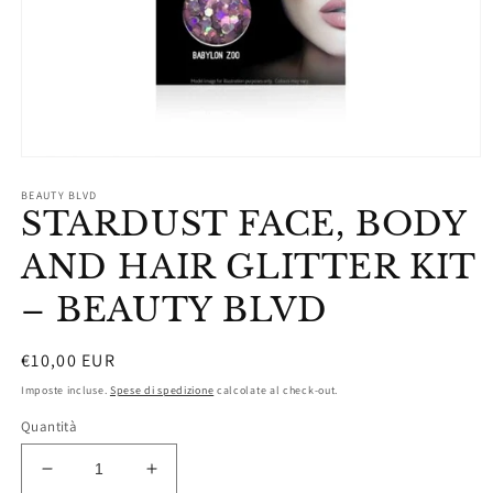
Apri
contenuti
BEAUTY BLVD
multimediali
STARDUST FACE, BODY
1
in
finestra
AND HAIR GLITTER KIT
modale
– BEAUTY BLVD
Prezzo
€10,00 EUR
di
Imposte incluse.
Spese di spedizione
calcolate al check-out.
listino
Quantità
Diminuisci
Aumenta