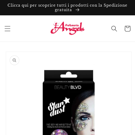
Vai
Clicca qui per scoprire tutti i prodotti con la Spedizione
direttamente
gratuita
ai contenuti
Carrell
Passa alle
informazioni
sul prodotto